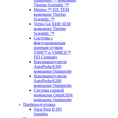
DualBeam ™ компании
Thermo Scientific ™
Metrios ™ DX TEM
компании Thermo
Scientific ™
Verios G4 XHR SEM
компании Thermo
Scientific ™
Системы с
фокусированным
ионным пучком
V600™ и V600CE™
FEI Company
Наноманипулятор
AutoProbe®300
компании Omniprobe
Наноманипулятор
AutoProbe®200
компании Omniprobe
Система газовой
инжекции OmniGIS®
компании Omniprobe
Пробоподготовка
Vacu Prep II SPI
Supplies