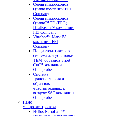
Серия микроскопов
Quanta компании FEI
Company
Серия микроскопов
Quanta™ 3D (FEG)
DualBeam™ компании
FEI Company
Vitrobot™ Mark IV
компании FEI
Company
Полуавтоматическая
система для установки
TEM- образцов Short-
Cut™ компании
Omniprobe
Система
транспортировки
образцов,
чувствительных к
воздуху SST компании
Omniprobe
Нано-
микроэлектроника
Helios NanoLab ™